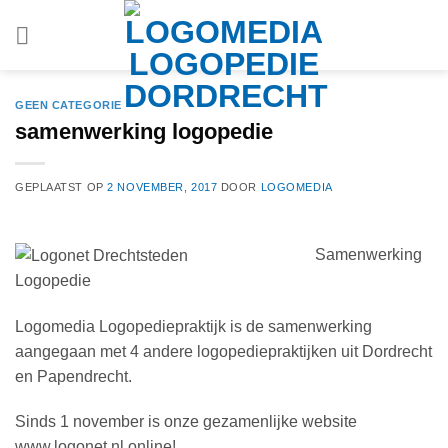
Ga
naar
inhoud
GEEN CATEGORIE
samenwerking logopedie
GEPLAATST OP
2 NOVEMBER, 2017
DOOR
LOGOMEDIA
Samenwerking
Logopedie
Logomedia Logopediepraktijk is de samenwerking
aangegaan met 4 andere logopediepraktijken uit Dordrecht
en Papendrecht.
Sinds 1 november is onze gezamenlijke website
www.logonet.nl online!