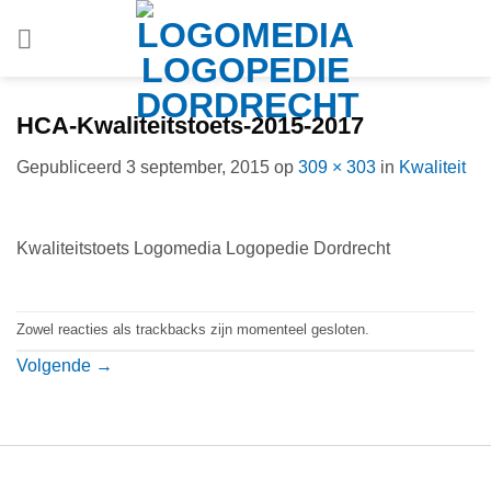
Ga
naar
inhoud
HCA-Kwaliteitstoets-2015-2017
Gepubliceerd
3 september, 2015
op
309 × 303
in
Kwaliteit
Kwaliteitstoets Logomedia Logopedie Dordrecht
Zowel reacties als trackbacks zijn momenteel gesloten.
Volgende
→