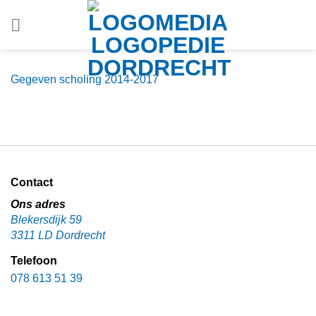
Ga
naar
inhoud
Gegeven scholing 2014-2017
Contact
Ons adres
Blekersdijk 59
3311 LD Dordrecht
Telefoon
078 613 51 39